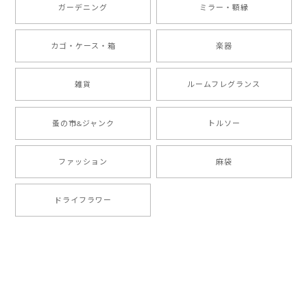
ガーデニング
ミラー・額縁
カゴ・ケース・箱
楽器
雑貨
ルームフレグランス
蚤の市&ジャンク
トルソー
ファッション
麻袋
ドライフラワー