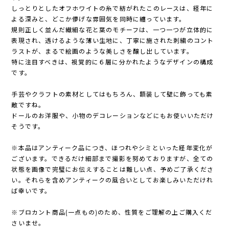
しっとりとしたオフホワイトの糸で紡がれたこのレースは、経年に
よる深みと、どこか儚げな雰囲気を同時に纏っています。
規則正しく並んだ繊細な花と葉のモチーフは、一つ一つが立体的に
表現され、透けるような薄い生地に、丁寧に施された刺繍のコント
ラストが、まるで絵画のような美しさを醸し出しています。
特に注目すべきは、視覚的に６層に分かれたようなデザインの構成
です。
手芸やクラフトの素材としてはもちろん、額装して壁に飾っても素
敵ですね。
ドールのお洋服や、小物のデコレーションなどにもお使いいただけ
そうです。
※本品はアンティーク品につき、ほつれやシミといった経年変化が
ございます。できるだけ細部まで撮影を努めておりますが、全ての
状態を画像で完璧にお伝えすることは難しい点、予めご了承くださ
い。それらを含めアンティークの風合いとしてお楽しみいただけれ
ば幸いです。
※ブロカント商品(一点もの)のため、性質をご理解の上ご購入くだ
さいませ。