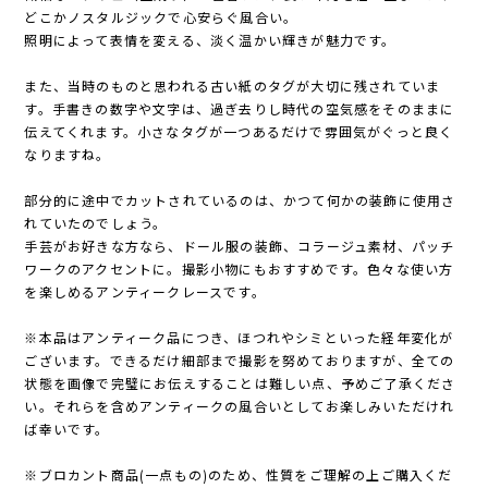
どこかノスタルジックで心安らぐ風合い。
照明によって表情を変える、淡く温かい輝きが魅力です。
また、当時のものと思われる古い紙のタグが大切に残されていま
す。手書きの数字や文字は、過ぎ去りし時代の空気感をそのままに
伝えてくれます。小さなタグが一つあるだけで雰囲気がぐっと良く
なりますね。
部分的に途中でカットされているのは、かつて何かの装飾に使用さ
れていたのでしょう。
手芸がお好きな方なら、ドール服の装飾、コラージュ素材、パッチ
ワークのアクセントに。撮影小物にもおすすめです。色々な使い方
を楽しめるアンティークレースです。
※本品はアンティーク品につき、ほつれやシミといった経年変化が
ございます。できるだけ細部まで撮影を努めておりますが、全ての
状態を画像で完璧にお伝えすることは難しい点、予めご了承くださ
い。それらを含めアンティークの風合いとしてお楽しみいただけれ
ば幸いです。
※ブロカント商品(一点もの)のため、性質をご理解の上ご購入くだ