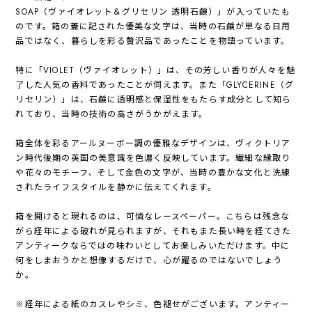
SOAP（ヴァイオレット＆グリセリン 透明石鹸）」が入っていたも
のです。箱の蓋に記された優美な文字は、当時の石鹸が単なる日用
品ではなく、暮らしを彩る贅沢品であったことを物語っています。
特に「VIOLET（ヴァイオレット）」は、その芳しい香りが人々を魅
了した人気の香料であったことが伺えます。また「GLYCERINE（グ
リセリン）」は、石鹸に透明感と保湿性をもたらす成分として知ら
れており、当時の技術の高さがうかがえます。
箱全体を彩るアールヌーボー調の優雅なデザインは、ヴィクトリア
ン時代後期の英国の美意識を色濃く反映しています。繊細な縁取り
や花々のモチーフ、そして金色の文字が、当時の豊かな文化と洗練
されたライフスタイルを静かに伝えてくれます。
箱を開けると現れるのは、可憐なレースペーパー。こちらは残念な
がら経年による破れが見られますが、それもまた長い時を経てきた
アンティークならではの味わいとしてお楽しみいただけます。中に
何をしまおうかと想像するだけで、心が躍るのではないでしょう
か。
※経年による紙のカスレやシミ、色褪せがございます。アンティー