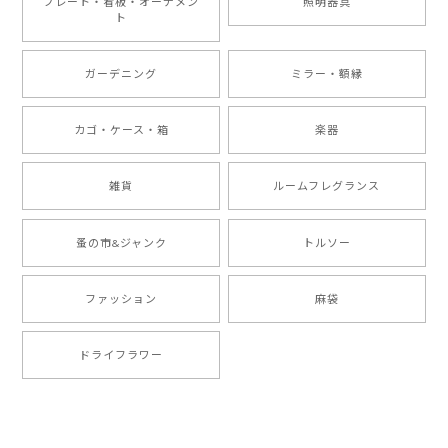
プレート・看板・オーナメン
照明器具
ト
ガーデニング
ミラー・額縁
カゴ・ケース・箱
楽器
雑貨
ルームフレグランス
蚤の市&ジャンク
トルソー
ファッション
麻袋
ドライフラワー