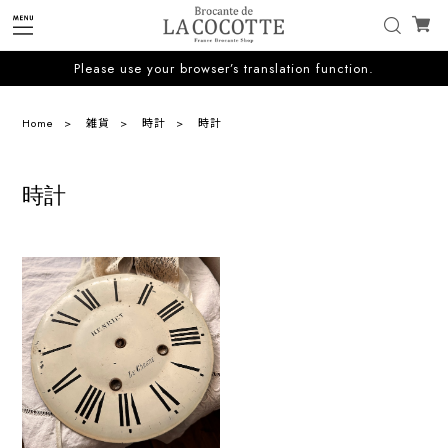
Please use your browser’s translation function.
Home
雑貨
時計
時計
時計